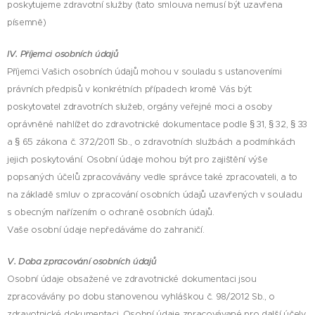
poskytujeme zdravotní služby (tato smlouva nemusí být uzavřena
písemně)
IV. Příjemci osobních údajů
Příjemci Vašich osobních údajů mohou v souladu s ustanoveními
právních předpisů v konkrétních případech kromě Vás být:
poskytovatel zdravotních služeb, orgány veřejné moci a osoby
oprávněné nahlížet do zdravotnické dokumentace podle § 31, § 32, § 33
a § 65 zákona č. 372/2011 Sb., o zdravotních službách a podmínkách
jejich poskytování. Osobní údaje mohou být pro zajištění výše
popsaných účelů zpracovávány vedle správce také zpracovateli, a to
na základě smluv o zpracování osobních údajů uzavřených v souladu
s obecným nařízením o ochraně osobních údajů.
Vaše osobní údaje nepředáváme do zahraničí.
V. Doba zpracování osobních údajů
Osobní údaje obsažené ve zdravotnické dokumentaci jsou
zpracovávány po dobu stanovenou vyhláškou č. 98/2012 Sb., o
zdravotnické dokumentaci. Osobní údaje zpracovávané pro další účely