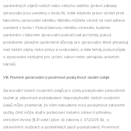
oprávněných zájmů našich nebo někoho dalšího (právní základy
zpracování jsou uvedeny v bodu III), máte kdykoliv právo vznést proti
takovému zpracování námitku. Námitku můžete vznést na naší adrese
uvedené v bodu I. Pokud takovou námitku vznesete, budeme
oprávněni v takovém zpracování pokračovat jen tehdy, pokud
prokážeme závažné oprávněné důvody pro zpracování, které převažují
nad Vašimi zájmy nebo právy a svobodami, a dále tehdy, pokud půjde
o zpracování nezbytné pro určení, výkon nebo obhajobu právních
nároků.
VIII. Povinné zpracování a povinnost poskytnout osobní údaje
Zpracování Vašich osobních údajů pro účely poskytování zdravotních
služeb je zákonným požadavkem. Neposkytnutím Vašich osobních
údajů může znamenat, že Vám nebudeme moci poskytnout zdravotní
služby, čímž může dojít k poškození Vašeho zdraví či přímému
ohrožení života (§ 41 odst.1 písm. d) zákona č. 372/2011 Sb., o
zdravotních službách a podmínkách jejich poskytování). Povinnost