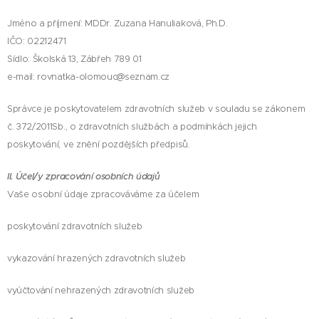
Jméno a příjmení: MDDr. Zuzana Hanuliaková, Ph.D.
IČO: 02212471
Sídlo: Školská 13, Zábřeh 789 01
e-mail: rovnatka-olomouc@seznam.cz
Správce je poskytovatelem zdravotních služeb v souladu se zákonem
č. 372/2011Sb., o zdravotních službách a podmínkách jejich
poskytování, ve znění pozdějších předpisů.
II. Účel/y zpracování osobních údajů
Vaše osobní údaje zpracováváme za účelem
poskytování zdravotních služeb
vykazování hrazených zdravotních služeb
vyúčtování nehrazených zdravotních služeb