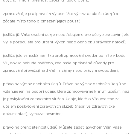
abychom mohli přesnost osobních údajů ověřit;
zpracování je protiprávní a Vy odmítáte výmaz osobních údajů a
žádáte místo toho o omezení jejich použití;
jestliže již Vaše osobní údaje nepotřebujeme pro účely zpracování, ale
Vy je požadujete pro určení, výkon nebo obhajobu právních nároků;
jestliže jste vznesl/a námitku proti zpracování uvedenou níže v bodu
VII., dokud nebude ověřeno, zda naše oprávněné důvody pro
zpracování převažují nad Vašimi zájmy nebo právy a svobodami;
právo na výmaz osobních údajů. Právo na výmaz osobních údajů se
vztahuje jen na osobní údaje, které zpracováváme k jiným účelům, než
je poskytování zdravotních služeb. Údaje, které o Vás vedeme za
účelem poskytování zdravotních služeb (např. ve zdravotnické
dokumentaci), vymazat nesmíme;
právo na přenositelnost údajů. Můžete žádat, abychom Vám Vaše