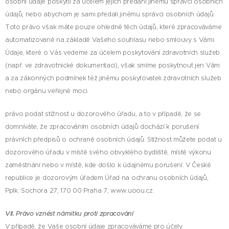
osobní údaje poskytli za účelem jejich předání jinému správci osobních
údajů, nebo abychom je sami předali jinému správci osobních údajů.
Toto právo však máte pouze ohledně těch údajů, které zpracováváme
automatizovaně na základě Vašeho souhlasu nebo smlouvy s Vámi.
Údaje, které o Vás vedeme za účelem poskytování zdravotních služeb
(např. ve zdravotnické dokumentaci), však smíme poskytnout jen Vám
a za zákonných podmínek též jinému poskytovateli zdravotních služeb
nebo orgánu veřejné moci.
právo podat stížnost u dozorového úřadu, a to v případě, že se
domníváte, že zpracováním osobních údajů dochází k porušení
právních předpisů o ochraně osobních údajů. Stížnost můžete podat u
dozorového úřadu v místě svého obvyklého bydliště, místě výkonu
zaměstnání nebo v místě, kde došlo k údajnému porušení. V České
republice je dozorovým úřadem Úřad na ochranu osobních údajů,
Pplk. Sochora 27, 170 00 Praha 7, www.uoou.cz.
VII. Právo vznést námitku proti zpracování
V případě, že Vaše osobní údaje zpracováváme pro účely