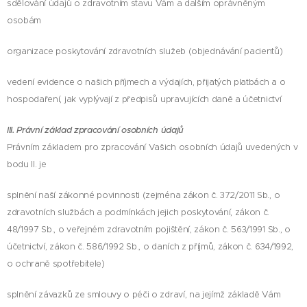
sdělování údajů o zdravotním stavu Vám a dalším oprávněným
osobám
organizace poskytování zdravotních služeb (objednávání pacientů)
vedení evidence o našich příjmech a výdajích, přijatých platbách a o
hospodaření, jak vyplývají z předpisů upravujících daně a účetnictví
III. Právní základ zpracování osobních údajů
Právním základem pro zpracování Vašich osobních údajů uvedených v
bodu II. je
splnění naší zákonné povinnosti (zejména zákon č. 372/2011 Sb., o
zdravotních službách a podmínkách jejich poskytování, zákon č.
48/1997 Sb., o veřejném zdravotním pojištění, zákon č. 563/1991 Sb., o
účetnictví, zákon č. 586/1992 Sb., o daních z příjmů, zákon č. 634/1992,
o ochraně spotřebitele)
splnění závazků ze smlouvy o péči o zdraví, na jejímž základě Vám